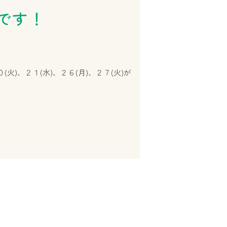
です！
)、２１(水)、２６(月)、２７(火)が