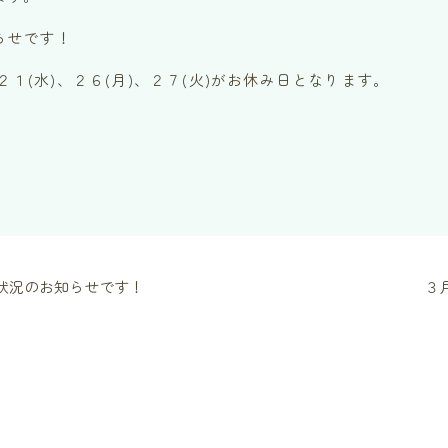
らせです！
、２１(水)、２６(月)、２７(火)がお休み日となります。
。
状況のお知らせです！
３