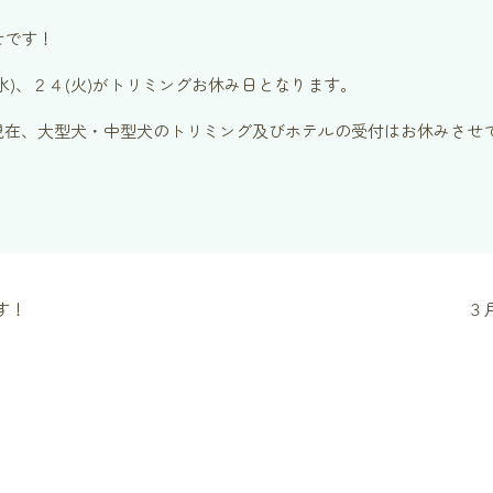
せです！
８(水)、２４(火)がトリミングお休み日となります。
現在、大型犬・中型犬のトリミング及びホテルの受付はお休みさせ
す！
３